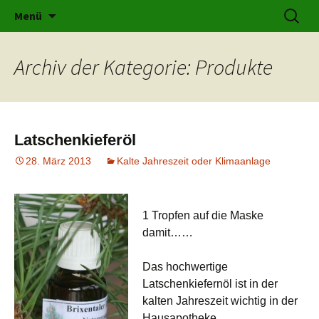
Kräuter für jeden Bereich
Zum
Suchen
karolines-kraeuterschatz.at
Menü
Inhalt
nach:
springen
Archiv der Kategorie: Produkte
Latschenkieferöl
28. März 2013
Kalte Jahreszeit oder Klimaanlage
1 Tropfen auf die Maske
damit……
Das hochwertige
Latschenkiefernöl ist in der
kalten Jahreszeit wichtig in der
Hausapotheke