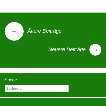
Beitragsnavigation
←
Ältere Beiträge
→
Neuere Beiträge
Suche
Suchen
nach: