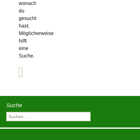
wonach
du
gesucht
hast.
Möglicherweise
hilft
eine
Suche.
Suchen
nach:
Suche
Suchen
nach: