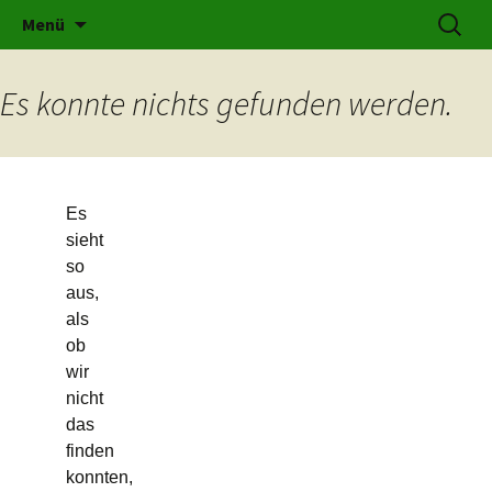
Kräuter für jeden Bereich
Zum
Suchen
karolines-kraeuterschatz.at
Menü
Inhalt
nach:
springen
Es konnte nichts gefunden werden.
Es
sieht
so
aus,
als
ob
wir
nicht
das
finden
konnten,