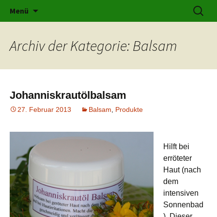
Kräuter für jeden Bereich
Zum
Suchen
karolines-kraeuterschatz.at
Menü
Inhalt
nach:
springen
Archiv der Kategorie: Balsam
Johanniskrautölbalsam
27. Februar 2013
Balsam
,
Produkte
Hilft bei
erröteter
Haut (nach
dem
intensiven
Sonnenbad
). Dieser