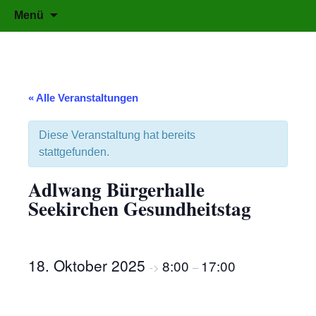
Kräuter für jeden Bereich
Zum
Suchen
karolines-kraeuterschatz.at
Menü
Inhalt
nach:
springen
« Alle Veranstaltungen
Diese Veranstaltung hat bereits
stattgefunden.
Adlwang Bürgerhalle
Seekirchen Gesundheitstag
18. Oktober 2025
8:00
17:00
->
–