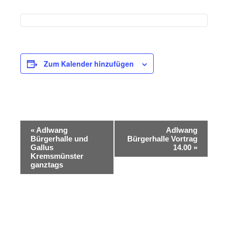
Zum Kalender hinzufügen
V
«
Adlwang
Adlwang
e
Bürgerhalle und
Bürgerhalle Vortrag
Gallus
14.00
»
r
Kremsmünster
ganztags
a
n
s
t
a