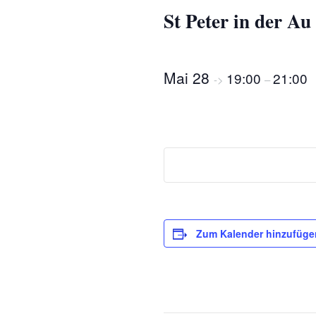
oder Klim
St Peter in der Au
Schwedenb
Mai 28
19:00
21:00
->
Tinktur
–
Tee
Zum Kalender hinzufüge