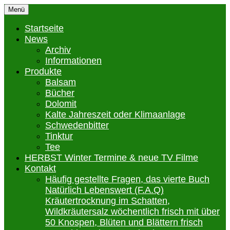
Zum
Menü
Inhalt
Kräuter für jeden Bereich
karolines-kraeuterschatz.at
springen
Startseite
News
Archiv
Informationen
Produkte
Balsam
Bücher
Dolomit
Kalte Jahreszeit oder Klimaanlage
Schwedenbitter
Tinktur
Tee
HERBST Winter Termine & neue TV Filme
Kontakt
Häufig gestellte Fragen, das vierte Buch
Natürlich Lebenswert (F.A.Q)
Kräutertrocknung im Schatten,
Wildkräutersalz wöchentlich frisch mit über
50 Knospen, Blüten und Blättern frisch