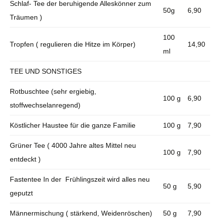
Schlaf- Tee der beruhigende Alleskönner zum
50g
6,90
Träumen )
100
Tropfen ( regulieren die Hitze im Körper)
14,90
ml
TEE UND SONSTIGES
Rotbuschtee (sehr ergiebig,
100 g
6,90
stoffwechselanregend)
Köstlicher Haustee für die ganze Familie
100 g
7,90
Grüner Tee ( 4000 Jahre altes Mittel neu
100 g
7,90
entdeckt )
Fastentee In der Frühlingszeit wird alles neu
50 g
5,90
geputzt
Männermischung ( stärkend, Weidenröschen)
50 g
7,90