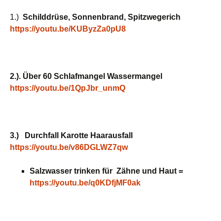
1.)
Schilddrüse, Sonnenbrand, Spitzwegerich
https://youtu.be/KUByzZa0pU8
2.). Über 60 Schlafmangel Wassermangel
https://youtu.be/1QpJbr_unmQ
3.) Durchfall Karotte Haarausfall
https://youtu.be/v86DGLWZ7qw
Salzwasser trinken für Zähne und Haut =
https://youtu.be/q0KDfjMF0ak