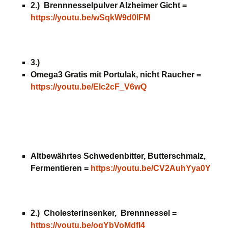
2.) Brennnesselpulver Alzheimer Gicht =
https://youtu.be/wSqkW9d0lFM
3.)
Omega3 Gratis mit Portulak, nicht Raucher =
https://youtu.be/Elc2cF_V6wQ
Altbewährtes Schwedenbitter, Butterschmalz,
Fermentieren =
https://youtu.be/CV2AuhYya0Y
2.) Cholesterinsenker, Brennnessel =
https://youtu.be/ogYbVoMdfl4