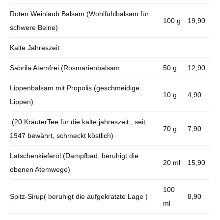
Roten Weinlaub Balsam (Wohlfühlbalsam für
100 g
19,90
schwere Beine)
Kalte Jahreszeit
Sabrila Atemfrei (Rosmarienbalsam
50 g
12,90
Lippenbalsam mit Propolis (geschmeidige
10 g
4,90
Lippen)
(20 KräuterTee für die kalte jahreszeit ; seit
70 g
7,90
1947 bewährt, schmeckt köstlich)
Latschenkieferöl (Dampfbad, beruhigt die
20 ml
15,90
obenen Atemwege)
100
Spitz-Sirup( beruhigt die aufgekratzte Lage )
8,90
ml