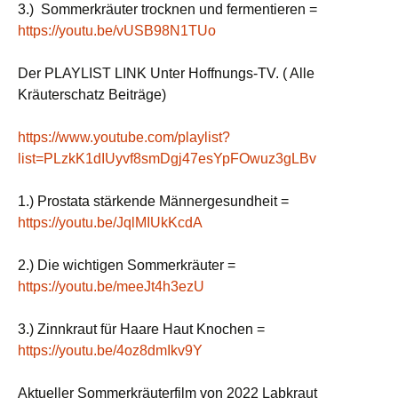
3.) Sommerkräuter trocknen und fermentieren =
https://youtu.be/vUSB98N1TUo
Der PLAYLIST LINK Unter Hoffnungs-TV. ( Alle
Kräuterschatz Beiträge)
https://www.youtube.com/playlist?
list=PLzkK1dIUyvf8smDgj47esYpFOwuz3gLBv
1.) Prostata stärkende Männergesundheit =
https://youtu.be/JqlMIUkKcdA
2.) Die wichtigen Sommerkräuter =
https://youtu.be/meeJt4h3ezU
3.) Zinnkraut für Haare Haut Knochen =
https://youtu.be/4oz8dmIkv9Y
Aktueller Sommerkräuterfilm von 2022 Labkraut