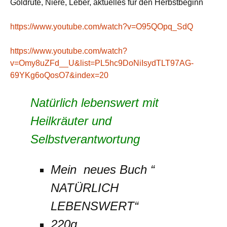
Goldrute, Niere, Leber, aktuelles für den Herbstbeginn
https://www.youtube.com/watch?v=O95QOpq_SdQ
https://www.youtube.com/watch?
v=Omy8uZFd__U&list=PL5hc9DoNiIsydTLT97AG-
69YKg6oQosO7&index=20
Natürlich lebenswert mit
Heilkräuter
und
Selbstverantwortung
Mein neues Buch “
NATÜRLICH
LEBENSWERT“
220g