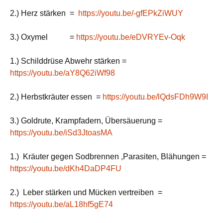
2.) Herz stärken =
https://youtu.be/-gfEPkZiWUY
3.) Oxymel =
https://youtu.be/eDVRYEv-Oqk
1.) Schilddrüse Abwehr stärken =
https://youtu.be/aY8Q62iWf98
2.) Herbstkräuter essen =
https://youtu.be/lQdsFDh9W9I
3.) Goldrute, Krampfadern, Übersäuerung =
https://youtu.be/iSd3JtoasMA
1.) Kräuter gegen Sodbrennen ,Parasiten, Blähungen =
https://youtu.be/dKh4DaDP4FU
2.) Leber stärken und Mücken vertreiben =
https://youtu.be/aL18hf5gE74