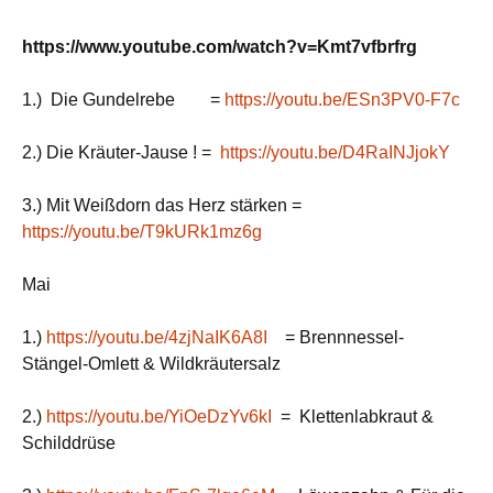
https://www.youtube.com/watch?v=Kmt7vfbrfrg
1.) Die Gundelrebe =
https://youtu.be/ESn3PV0-F7c
2.) Die Kräuter-Jause ! =
https://youtu.be/D4RaINJjokY
3.) Mit Weißdorn das Herz stärken =
https://youtu.be/T9kURk1mz6g
Mai
1.)
https://youtu.be/4zjNaIK6A8I
= Brennnessel-
Stängel-Omlett & Wildkräutersalz
2.)
https://youtu.be/YiOeDzYv6kI
= Klettenlabkraut &
Schilddrüse