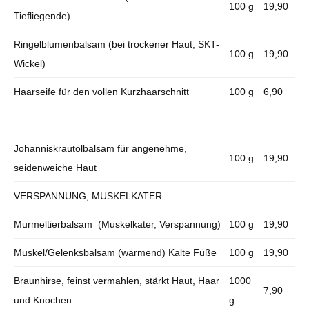
100 g
19,90
Tiefliegende)
Ringelblumenbalsam (bei trockener Haut, SKT-
100 g
19,90
Wickel)
Haarseife für den vollen Kurzhaarschnitt
100 g
6,90
Johanniskrautölbalsam für angenehme,
100 g
19,90
seidenweiche Haut
VERSPANNUNG, MUSKELKATER
Murmeltierbalsam (Muskelkater, Verspannung)
100 g
19,90
Muskel/Gelenksbalsam (wärmend) Kalte Füße
100 g
19,90
Braunhirse, feinst vermahlen, stärkt Haut, Haar
1000
7,90
und Knochen
g