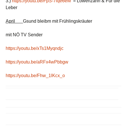
3.)
https://youtu.be/FpS-7lqe6eM
= Löwenzahn & Für die
Leber
April
Gsund bleibm mit Frühlingskräuter
mit NÖ TV Sender
https://youtu.be/xTs1Myqndjc
https://youtu.be/aRFx4wPbbgw
https://youtu.be/Fhw_1lKcx_o