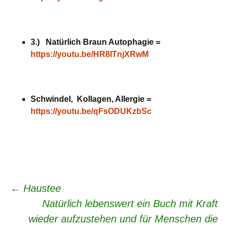
3.) Natürlich Braun Autophagie =
https://youtu.be/HR8ITnjXRwM
Schwindel, Kollagen, Allergie =
https://youtu.be/qFsODUKzbSc
Beitrags-
←
Haustee
Natürlich lebenswert ein Buch mit Kraft
Navigation
wieder aufzustehen und für Menschen die