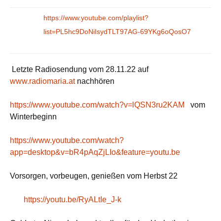
https://www.youtube.com/playlist?
list=PL5hc9DoNiIsydTLT97AG-69YKg6oQosO7
Letzte Radiosendung vom 28.11.22 auf
www.radiomaria.at
nachhören
https://www.youtube.com/watch?v=lQSN3ru2KAM
vom
Winterbeginn
https://www.youtube.com/watch?
app=desktop&v=bR4pAqZjLIo&feature=youtu.be
Vorsorgen, vorbeugen, genießen vom Herbst 22
https://youtu.be/RyALtIe_J-k