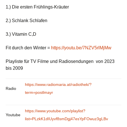
1.) Die ersten Frühlings-Kräuter
2.) Schlank Schlafen
3.) Vitamin C,D
Fit durch den Winter =
https://youtu.be/7NZV5rlMjMw
Playliste für TV Filme und Radiosendungen von 2023
bis 2009
https://www.radiomaria.at/radiothek/?
Radio
term=postlmayr
https://www.youtube.com/playlist?
Youtube
list=PLzkK1dIUyvf8smDgj47esYpFOwuz3gLBv