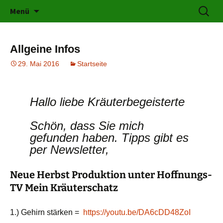
Kräuter für jeden Bereich
Zum
Suchen
karolines-kraeuterschatz.at
Menü
Inhalt
nach:
springen
Allgeine Infos
29. Mai 2016
Startseite
Hallo liebe Kräuterbegeisterte
Schön, dass Sie mich
gefunden haben.
Tipps gibt es
per Newsletter,
Neue Herbst Produktion unter Hoffnungs-
TV Mein Kräuterschatz
1.) Gehirn stärken =
https://youtu.be/DA6cDD48ZoI