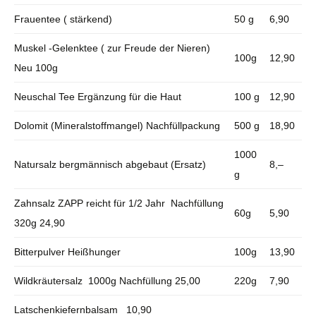
Frauentee ( stärkend)
50 g
6,90
Muskel -Gelenktee ( zur Freude der Nieren)
100g
12,90
Neu 100g
Neuschal Tee Ergänzung für die Haut
100 g
12,90
Dolomit (Mineralstoffmangel) Nachfüllpackung
500 g
18,90
1000
Natursalz bergmännisch abgebaut (Ersatz)
8,–
g
Zahnsalz ZAPP reicht für 1/2 Jahr Nachfüllung
60g
5,90
320g 24,90
Bitterpulver Heißhunger
100g
13,90
Wildkräutersalz 1000g Nachfüllung 25,00
220g
7,90
Latschenkiefernbalsam 10,90