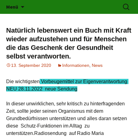
Kräuter für jeden Bereich
Zum
Suchen
karolines-kraeuterschatz.at
Menü
Inhalt
nach:
springen
Natürlich lebenswert ein Buch mit Kraft
wieder aufzustehen und für Menschen
die das Geschenk der Gesundheit
selbst verantworten.
13. September 2020
Informationen
,
News
Die wichtigsten
Vorbeugemittel zur Eigenverantwortung
NEU 28.11.2022 neue Sendung
In dieser unwirklichen, sehr kritisch zu hinterfragenden
Zeit, sollte jeder seinen Organismus mit dem
Grundbedürfnissen unterstützen und alles daran setzen
diese Schutz-Funktionen im Alltag zu
unterstützen.Radiosendung auf Radio Maria